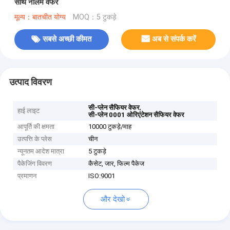
साथ नीलम वेफर
मूल्य：बातचीत योग्य
MOQ：5 टुकड़े
सबसे अच्छी कीमत
अब से संपर्क करें
उत्पाद विवरण
,
सी-प्लेन सैफियर वेफर
हाई लाइट
सी-प्लेन 0001 ओरिएंटेशन सैफियर वेफर
आपूर्ति की क्षमता
10000 टुकड़े/माह
उत्पत्ति के प्लेस
चीन
न्यूनतम आदेश मात्रा
5 टुकड़े
पैकेजिंग विवरण
कैसेट, जार, फिल्म पैकेज
प्रमाणन
ISO:9001
और देखो