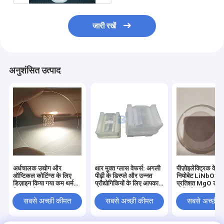
जारी रखें
अनुशंसित उत्पाद
अर्धचालक उद्योग और
क्षार मुक्त ग्लास वेफर्स: अगली
पीज़ोइलेक्ट्रिक वेफ
ऑप्टिकल कोटिंग्स के लिए
पीढ़ी के डिस्प्ले और उन्नत
नियोबेट LiNbO3 
डिज़ाइन किया गया कम थर्मल
प्रौद्योगिकियों के लिए आपका
प्रतिशत MgO डोपे
विस्तार और उच्च सतह वाला
आधार
एकोस्टो ऑप्टिक उप
टिकाऊ और सटीक फ्यूज्ड
और SAW फिल्टर क
सबसे अच्छी कीमत
सबसे अच्छी कीमत
सबसे अच्छी 
सिलिका वेफर
डिज़ाइन किए गए