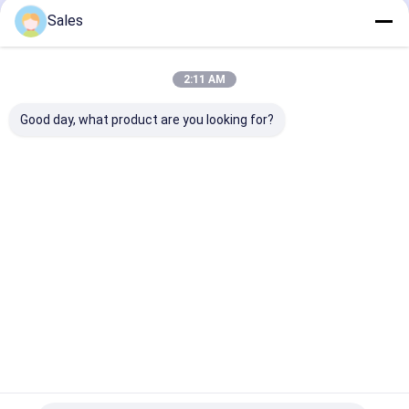
Sales
होम
हमारे बारे में
Desktop Site
साइटमैप
गोपनीयता नीति
गुणवत्ता
पीजोइलेक्ट्रिक वेफर
चीन का कारखाना.Copyright © 2026 Hangzhou
2:11 AM
Freqcontrol Electronic Technology Ltd.. All Rights Reserved.
Good day, what product are you looking for?
घर
उत्पाद
हमारे बारे में