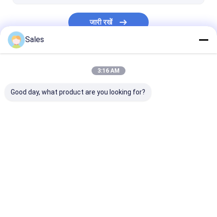
जारी रखें
Sales
हमारी श्रेणियाँ
3:16 AM
Good day, what product are you looking for?
पीजोइलेक्ट्रिक वेफर
LiNbO3 वेफर
LiTaO3 वेफर
होम
हमारे बारे में
Desktop Site
साइटमैप
गोपनीयता नीति