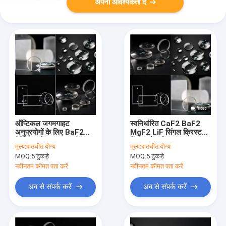
अपनी आवश्यकता दें
ऑप्टिकल जगमगाहट
स्वनिर्धारित CaF2 BaF2
अनुप्रयोगों के लिए BaF2
MgF2 LiF सिंगल क्रिस्टल
बेरियम फ्लोराइड इन्फ्रारेड
विंडोज लेंस प्रिज्म
मूल्य:
बातचीत योग्य
मूल्य:
बातचीत योग्य
ऑप्टिक्स सब्सट्रेट
MOQ:
5 टुकड़े
MOQ:
5 टुकड़े
नवीनतम कीमत पता करें
नवीनतम कीमत पता करें
अब से संपर्क करें
अब से संपर्क करें