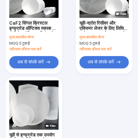
कारखाने का दौरा
गुणवत्ता नियंत्रण
CaF2 सिंगल क्रिस्टल
यूवी-स्रोत रिसीवर और
इन्फ्रारेड ऑप्टिक्स व्यापक रूप
एक्जिमर लेजर के लिए लिथियम
हमसे संपर्क करें
से विशेष ऑप्टिकल विंडोज़ के
फ्लोराइड एलआईएफ इन्फ्रारेड
मूल्य:
बातचीत योग्य
मूल्य:
बातचीत योग्य
लिए उपयोग किया जाता है
ऑप्टिक्स
MOQ:
5 टुकड़े
MOQ:
5 टुकड़े
समाचार
नवीनतम कीमत पता करें
नवीनतम कीमत पता करें
मामले
अब से संपर्क करें
अब से संपर्क करें
बोली मांगें
पीजोइलेक्ट्रिक वेफर
LiNbO3 वेफर
LiTaO3 वेफर
यूवी से इन्फ्रारेड तक उपयोग