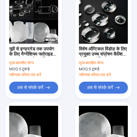
यूवी से इन्फ्रारेड तक उपयोग
विशेष ऑप्टिकल विंडोज़ के लिए
के लिए मैग्नीशियम फ्लोराइड
प्रयुक्त उच्च संप्रेषण कैल्शियम
MgF2 इन्फ्रारेड ऑप्टिक्स
फ्लोराइड ऑप्टिक्स
मूल्य:
बातचीत योग्य
मूल्य:
बातचीत योग्य
विंडोज लेंस
MOQ:
5 टुकड़े
MOQ:
5 टुकड़े
नवीनतम कीमत पता करें
नवीनतम कीमत पता करें
अब से संपर्क करें
अब से संपर्क करें
घर
उत्पाद
हमारे बारे में