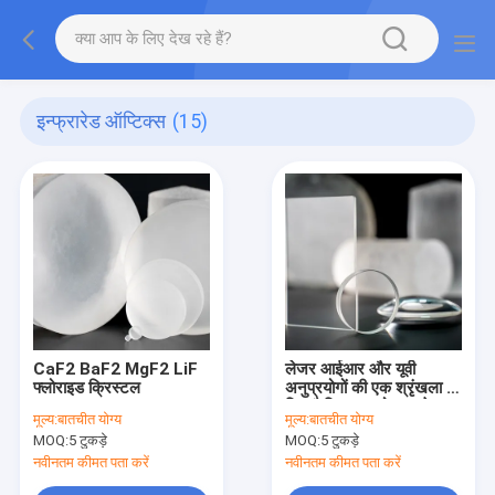
इन्फ्रारेड ऑप्टिक्स
(15)
CaF2 BaF2 MgF2 LiF
लेजर आईआर और यूवी
फ्लोराइड क्रिस्टल
अनुप्रयोगों की एक श्रृंखला के
लिए कैल्शियम फ्लोराइड वेफर
मूल्य:
बातचीत योग्य
मूल्य:
बातचीत योग्य
इन्फ्रारेड विंडो
MOQ:
5 टुकड़े
MOQ:
5 टुकड़े
नवीनतम कीमत पता करें
नवीनतम कीमत पता करें