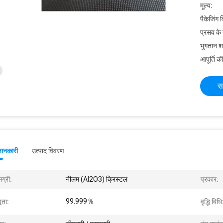
मूल्य:
पैकेजिंग 
प्रसव के
भुगतान शर्त
आपूर्ति की
स
जानकारी
उत्पाद विवरण
ग्री:
नीलम (Al2O3) क्रिस्टल
प्रकार:
99.999％
्धता:
वृद्धि विधि