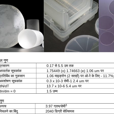
ल गुण
प्रसारण
0.17 से 5.5 उम तक
अपवर्तक सूचकांक
1.75449 (o) 1.74663 (e) 1.06 um पर
प्रतिबिंब का नुकसान
1.06 माइक्रोन (2 सतहों) पर ओ-रे के लिए - 11.7%;
अवशोषण सूचकांक
0.3 x 10-3 सेमी-1 2.4 um पर
dN/dT
13.7 x 10-6 5.4 um पर
dn/dm = 0
1.5 उम्म
गुण
3
घनत्व
3.97 ग्राम/सेमी
पिघलने का बिंदु
2040 डिग्री सेल्सियस