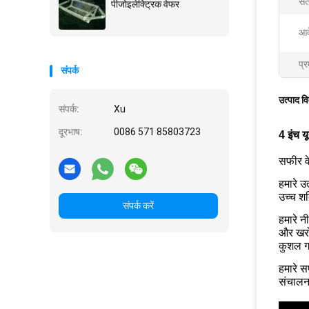
सत
पीजोइलेक्ट्रिक वेफर
आव
प्र
संपर्क
उत्पाद व
संपर्क:
Xu
दूरभाष:
0086 571 85803723
4 इंच य
सफीर वे
हमारे उ
उच्च शक
संपर्क करें
हमारे न
और खरों
कुशल ग
हमारे स
संचालन