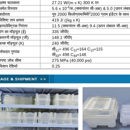
ऊष्मा चालकता
27.21 W/(m x K) 300 K पर
-6
थर्मल विस्तार
5.6 x 10
/K (समानांतर सी-अक्ष) & 5.0 (ऊपर लंबव
2
कठोरता
नूप 2000 किलोग्राम/मिमी
2000 ग्राम इंडेंटर के साथ
विशिष्ट ताप क्षमता
419 J/ ((kg x K)
डायलेक्ट्रिक निरंतर
11.5 (समानांतर सी-अक्ष) 9.4 (ऊपर लंबवत सी-अक्ष
यंग का मॉड्यूल (ई)
335 जीपीए
कतरनी मॉड्यूल (जी)
148.1 जीपीए
बल्क मॉड्यूल (K)
240 जीपीए
सी
= 496 C
=164 C
=115
11
12
13
लोचदार गुणांक
सी
= 498 C
=148
33
44
स्पष्ट लोच सीमा
275 MPa (40,000 psi)
फिशन रेशियो
0.25