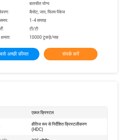
बातचीत योग्य
विवरण:
कैसेट, जार, फिल्म पैकेज
 समय:
1-4 सप्ताह
ें:
टी/टी
 क्षमता:
10000 टुकड़े/माह
बसे अच्छी कीमत
संपर्क करें
एकल क्रिस्टल
क्षैतिज रूप से निर्देशित क्रिस्टलीकरण
:
(HDC)