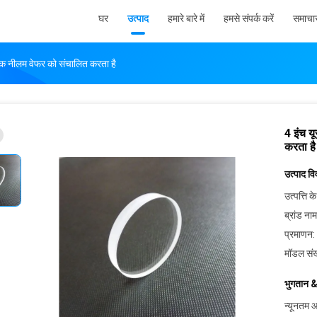
घर
उत्पाद
हमारे बारे में
हमसे संपर्क करें
समाचा
निक नीलम वेफर को संचालित करता है
4 इंच य
करता है
उत्पाद व
उत्पत्ति के
ब्रांड नाम
प्रमाणन:
मॉडल संख
भुगतान &
न्यूनतम आ