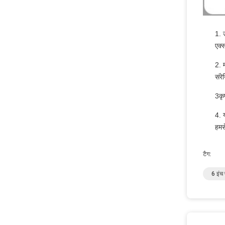
1. उ
एक्स
2. म
संरे
3कृ
4. य
हमस
टैग:
6 इंच