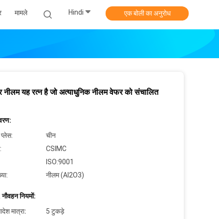
Hindi
र
मामले
एक बोली का अनुरोध
ूर नीलम यह रत्न है जो अत्याधुनिक नीलम वेफर को संचालित
िवरण:
 प्लेस:
चीन
:
CSIMC
ISO:9001
्या:
नीलम (Al2O3)
 नौवहन नियमों:
देश मात्रा:
5 टुकड़े