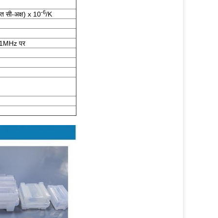
-6
त सी-अक्ष) x 10
/K
) 1MHz पर