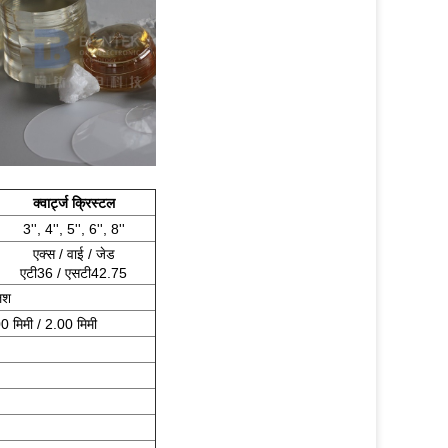
क्वार्ट्ज क्रिस्टल
3'', 4'', 5'', 6'', 8''
एक्स / वाई / जेड
एटी36 / एसटी42.75
िश
0 मिमी / 2.00 मिमी