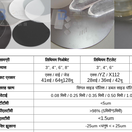
सामग्री
लिथियम निओबेट
लिथियम टैंटलेट
व्यास
3'', 4'', 6'', 8''
3'', 4'', 6''
YZ
X112
एक्स / वाई / जेड
एक्स /
/
कट प्रकार
41
64
128
28
36
42
वाई /
यू
यू
वाई /
वाई /
यू
सतह खत्म
सिंगल साइड पॉलिश / डबल साइड पॉल
मोटाई
0.08 मिमी / 0.25 मिमी / 0.35 मिमी / 0.50 मिमी / 1.0
टीटीवी
<5um
पीएलटीवी
>98% (5मिमी*5मिमी)
<1.5um
एलटीवी
-25um <धनुष <＋25um
सिर झुकाना