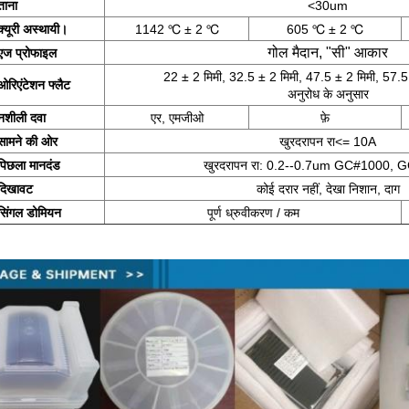
ताना
<30um
क्यूरी अस्थायी।
1142 ℃ ± 2 ℃
605 ℃ ± 2 ℃
गोल मैदान, "सी" आकार
एज प्रोफाइल
22 ± 2 मिमी, 32.5 ± 2 मिमी, 47.5 ± 2 मिमी, 57.5
ओरिएंटेशन फ्लैट
अनुरोध के अनुसार
नशीली दवा
एर, एमजीओ
फ़े
सामने की ओर
खुरदरापन रा<= 10A
पिछला मानदंड
खुरदरापन रा: 0.2--0.7um GC#1000, 
दिखावट
कोई दरार नहीं, देखा निशान, दाग
सिंगल डोमियन
पूर्ण ध्रुवीकरण / कम