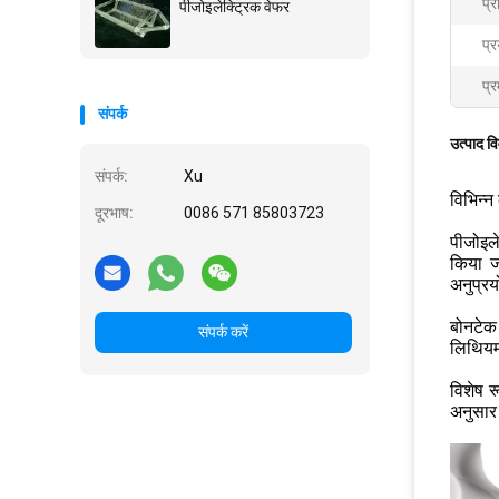
प्
पीजोइलेक्ट्रिक वेफर
प्र
प्र
संपर्क
उत्पाद व
संपर्क:
Xu
विभिन्न
दूरभाष:
0086 571 85803723
पीजोइले
किया ज
अनुप्रय
बोनटेक 
संपर्क करें
लिथियम 
विशेष र
अनुसार 