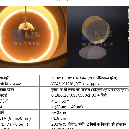
सामग्री
3" 4" 6" 8" LN वेफर (साग/ऑप्टिकल ग्रेड)
अभिविन्यास कट
Y64°, Y128°, YZ या अनुकूलित
सतह खत्म
एकल या दो तरफ़ का पॉलिश (डीएलपी/एसएलपी/एसएसपी
मोटाई
0.18/0.25/0.35/0.50/1.00 + मिमी
टीटीवी
< 1 ~ 5μm
बो
± (25μm ~ 40um)
वार्प
<= 35μm
LTV (5mmx5mm)
<1.5 um
PLTV ((<0.5um)
≥98% (5 मिमी*5 मिमी) 2 मिमी के किनारे को छोड़कर