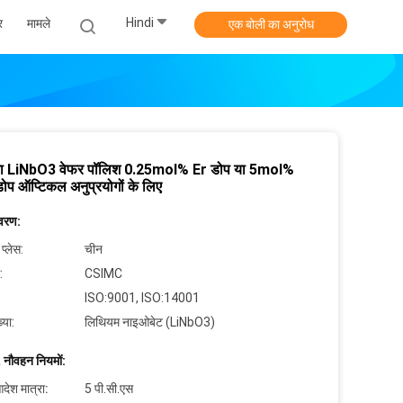
Hindi
र
मामले
एक बोली का अनुरोध
का LiNbO3 वेफर पॉलिश 0.25mol% Er डोप या 5mol%
प ऑप्टिकल अनुप्रयोगों के लिए
िवरण:
 प्लेस:
चीन
:
CSIMC
ISO:9001, ISO:14001
्या:
लिथियम नाइओबेट (LiNbO3)
 नौवहन नियमों:
देश मात्रा:
5 पी.सी.एस