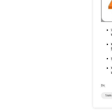
टैग:
1nm ड