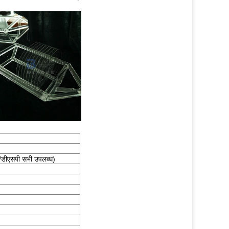
/डीएसपी सभी उपलब्ध)