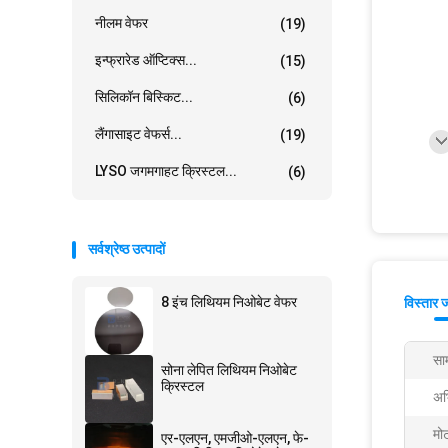
नीलम वेफर
(19)
इन्फ्रारेड ऑप्टिक्स...
(15)
सिलिकॉन बिस्किट...
(6)
लैंगासाइट वेफर्स...
(19)
LYSO जगमगाहट क्रिस्टल...
(6)
सर्वश्रेष्ठ उत्पादों
8 इंच लिथियम निओबेट वेफर
विस्तार 
साम
सोना लेपित लिथियम निओबेट
क्रिस्टल
अभ
मो
एर-एलएन, एमजीओ-एलएन, फे-