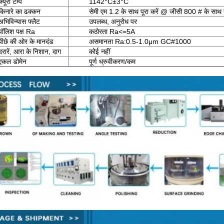
क्यूरी टेम्प
1142°C±3°C
किनारे का ढक्कन
सेमी एम 1.2 के साथ पूरा करें @ जीसी 800 # के साथ
अभिविन्यास फ्लैट
उपलब्ध, अनुरोध पर
पॉलिश पक्ष Ra
कठोरता Ra<=5A
पीछे की ओर के मानदंड
असमानता Ra:0.5-1.0μm GC#1000
दरारें, आरा के निशान, दाग
कोई नहीं
एकल डोमेन
पूर्ण ध्रुवीकरण/कम