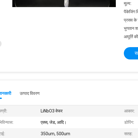
मूल्य:
पैकेजिंग 
प्रसव के
भुगतान शर्त
आपूर्ति की
स
जानकारी
उत्पाद विवरण
ग्री:
LiNbO3 वेफर
आकार:
िविन्यास:
एक्स, जेड, आदि।
डोपिंग:
टाई:
350um, 500um
सतह: