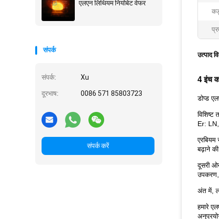
एलएन लिथियम नियोबेट वेफर
कड
प्र
संपर्क
उत्पाद व
संपर्क:
Xu
4 इंच 
दूरभाष:
0086 571 85803723
डोप्ड ए
विशिष्ट 
Er: LN, 
एरबियम स
संपर्क करें
बढ़ाने की
दूसरी ओर
उपकरण, 
अंत में, 
हमारे एल
अनुप्रयो