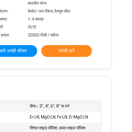
बातचीत योग्य
विवरण:
कैसेट/ जार पैकेज, वैक्यूम सील
 समय:
1-4 सप्ताह
ें:
टी/टी
 क्षमता:
20000 पीसी / महीना
बसे अच्छी कीमत
संपर्क करें
दीया। 3'', 4'', 6'', 8'' या वर्ग
Er:LN, MgO:LN, Fe:LN, Er:MgO:LN
सिंगल साइड पॉलिश, डबल साइड पॉलिश