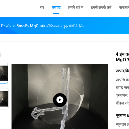
घर
उत्पाद
हमारे बारे में
हमसे संपर्क करें
समाचा
Er डोप या 5mol% MgO डोप ऑप्टिकल अनुप्रयोगों के लिए
4 इंच 
MgO डो
उत्पाद व
उत्पत्ति के
ब्रांड नाम
प्रमाणन:
मॉडल संख
भुगतान &
न्यूनतम आ