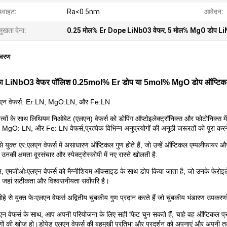
़वाहट:
Ra<0.5nm
आवेदन:
मुखता देना:
0.25 मोल% Er Dope LiNbO3 वेफर
,
5 मोल% MgO डोप Li
िवरण
का LiNbO3 वेफर पॉलिश 0.25mol% Er डोप या 5mol% MgO डोप ऑप्टिकल अ
लएन वेफर्स: Er:LN, MgO:LN, और Fe:LN
तत्वों के साथ लिथियम निओबेट (एलएन) वेफर्स को डोपिंग ऑप्टोइलेक्ट्रॉनिक्स और फोटोनिक्स में 
MgO: LN, और Fe: LN वेफर्स,प्रत्येक विभिन्न अनुप्रयोगों की अनूठी जरूरतों को पूरा करन
े युक्त एर:एलएन वेफर्स में असाधारण ऑप्टिकल गुण होते हैं, जो उन्हें ऑप्टिकल एम्पलीफाय
 उनकी क्षमता दूरसंचार और स्पेक्ट्रोस्कोपी में नए रास्ते खोलती है.
, एमजीओःएलएन वेफर्स को मैग्नीशियम ऑक्साइड के साथ डोप किया जाता है, जो उनके फेरोइलेक्
जहां सटीकता और विश्वसनीयता सर्वोपरि है।
लोहे से युक्त फेःएलएन वेफर्स अद्वितीय चुंबकीय गुण प्रदान करते हैं जो चुंबकीय भंडारण उपकरणों 
एन वेफर्स के साथ, आप अपनी परियोजना के लिए सही फिट चुन सकते हैं, चाहे वह ऑप्टिकल प्रदर्शन
गों की खोज हो।डोपेड एलएन वेफर्स की बहुमुखी प्रतिभा और प्रदर्शन को अपनाएं और अपनी त