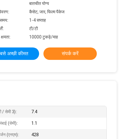
बातचीत योग्य
विवरण:
कैसेट, जार, फिल्म पैकेज
 समय:
1-4 सप्ताह
ें:
टी/टी
 क्षमता:
10000 टुकड़े/माह
बसे अच्छी कीमत
संपर्क करें
 / सेमी 3):
7.4
ंबाई (सेमी):
1.1
र्जन (एनएम):
428