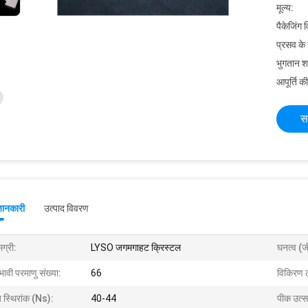
मूल्य:
पैकेजिंग 
प्रसव के
भुगतान शर्त
आपूर्ति की
स
जानकारी
उत्पाद विवरण
ग्री:
LYSO जगमगाहट क्रिस्टल
घनत्व (जी
भावी परमाणु संख्या:
66
विकिरण ल
य स्थिरांक (ns):
40-44
पीक उत्स