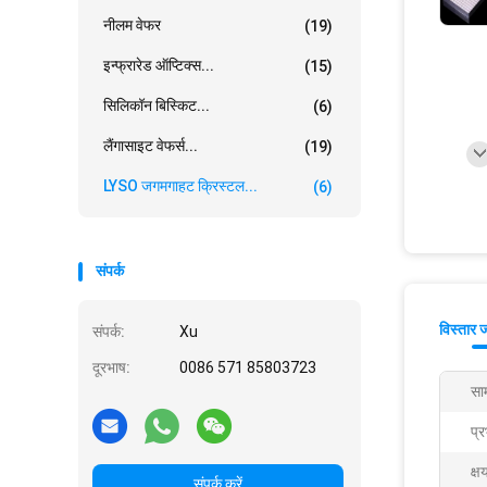
नीलम वेफर
(19)
इन्फ्रारेड ऑप्टिक्स...
(15)
सिलिकॉन बिस्किट...
(6)
लैंगासाइट वेफर्स...
(19)
LYSO जगमगाहट क्रिस्टल...
(6)
संपर्क
विस्तार 
संपर्क:
Xu
दूरभाष:
0086 571 85803723
साम
प्र
क्ष
संपर्क करें