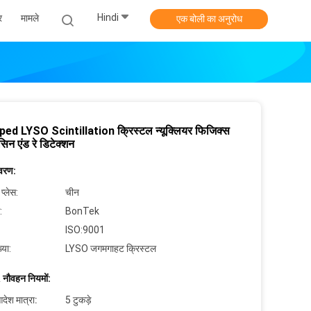
Hindi
र
मामले
एक बोली का अनुरोध
ed LYSO Scintillation क्रिस्टल न्यूक्लियर फिजिक्स
सिन एंड रे डिटेक्शन
िवरण:
 प्लेस:
चीन
:
BonTek
ISO:9001
्या:
LYSO जगमगाहट क्रिस्टल
 नौवहन नियमों:
देश मात्रा:
5 टुकड़े