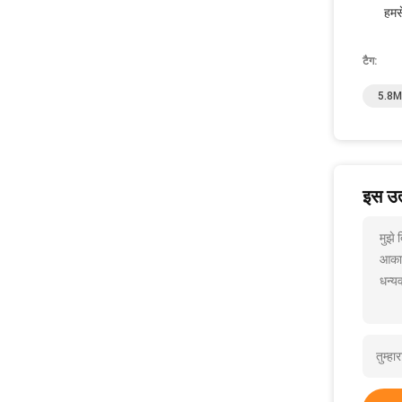
हमस
टैग:
5.8M
इस उत्
मुझे
आकार
धन्यव