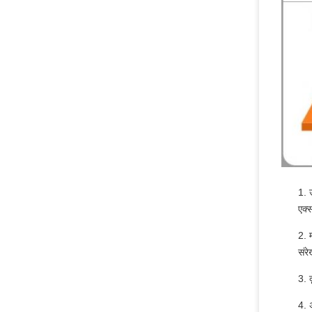
1. 
एक्स
2. म
संरे
3. 
4. अ