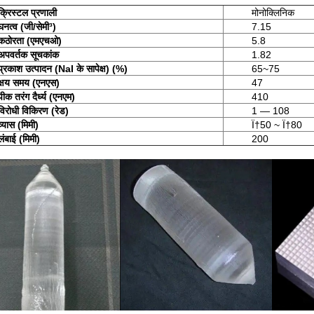
क्रिस्टल प्रणाली
मोनोक्लिनिक
घनत्व (जी/सेमी³)
7.15
कठोरता (एमएचओ)
5.8
अपवर्तक सूचकांक
1.82
प्रकाश उत्पादन (NaI के सापेक्ष) (%)
65~75
क्षय समय (एनएस)
47
पीक तरंग दैर्ध्य (एनएम)
410
विरोधी विकिरण (रेड)
1 — 108
व्यास (मिमी)
Ï†50 ~ Ï†80
लंबाई (मिमी)
200