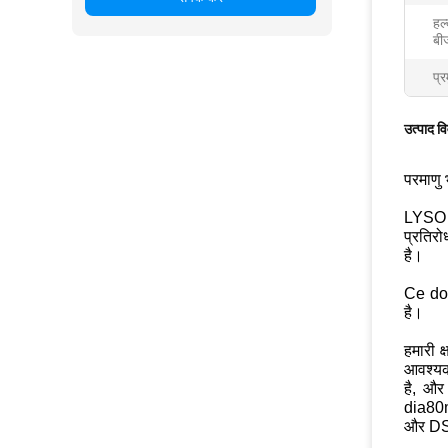
हल्
बी
प्र
उत्पाद व
परमाणु
LYSO स
प्रतिर
है।
Ce dop
है।
हमारी क
आवश्यकत
है, और
dia80m
और DS