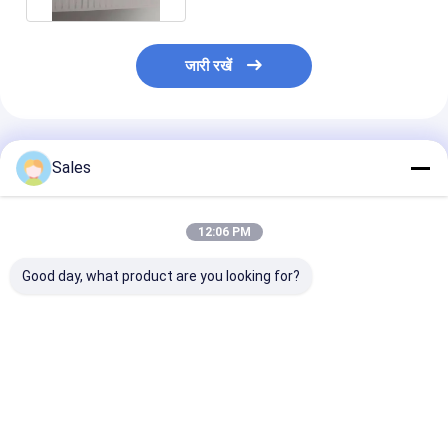
जारी रखें
अनुशंसित उत्पाद
Sales
12:06 PM
Good day, what product are you looking for?
अनुकूलित अभिविन्यास और
उच्च-प्रदर्शन वाले लीटाओ3
76.2mm 100m
मोटाई के लिए उच्च परिशुद्धता
वेफर जिसमें पीज़ोइलेक्ट्रिक
150mm व्यास गैर-
स्टोइचिओमेट्रिक लिटाओ 3
और पाइरोइलेक्ट्रिक गुण होते
ऑप्टिक्स निष्क्रिय 
वेफर
हैं
आईआर सेंसर के लि
LiTaO3 वेफर
सबसे अच्छी कीमत
सबसे अच्छी कीमत
सबसे अच्छी 