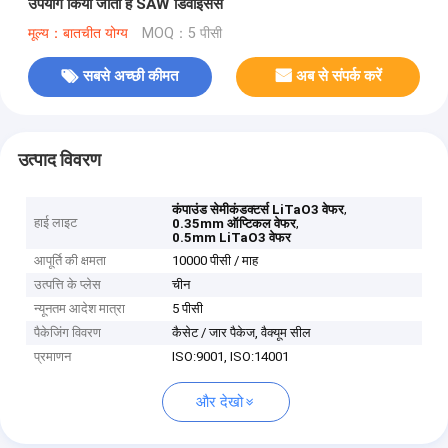
उपयोग किया जाता है SAW डिवाइसेस
मूल्य：बातचीत योग्य
MOQ：5 पीसी
सबसे अच्छी कीमत
अब से संपर्क करें
उत्पाद विवरण
,
कंपाउंड सेमीकंडक्टर्स LiTaO3 वेफर
हाई लाइट
,
0.35mm ऑप्टिकल वेफर
0.5mm LiTaO3 वेफर
आपूर्ति की क्षमता
10000 पीसी / माह
उत्पत्ति के प्लेस
चीन
न्यूनतम आदेश मात्रा
5 पीसी
पैकेजिंग विवरण
कैसेट / जार पैकेज, वैक्यूम सील
प्रमाणन
ISO:9001, ISO:14001
और देखो