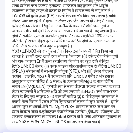
ऑप्टिकल,प्रकाशभंग तथा गैर-रैखिक ऑप्टिकल (एनएलओ) गुणनतीजतन, यह
सतह ध्वनिक तरंग फिल्टर, इलेक्ट्रो-ऑप्टिकल मॉड्यूलेटर और आवृत्ति
रूपांतरण के लिए एनएलओ घटकों के निर्माण में व्यापक रूप से लागू होता है।
LiNbO3 को दुर्लभ पृथ्वी (RE) आयनों के साथ डोप किया जा सकता है ताकि
निकट-अवरक्त श्रेणी में दृश्यमान लेजर उत्सर्जन उत्पन्न हो सकेइसी समय,
इलेक्ट्रॉनिक संरचना सिमुलेशन तकनीक के माध्यम से ऑप्टिकल गुणों पर
आंतरिक ली/एनबी दोषों के प्रभाव का अध्ययन किया गया है।यह दर्शाता है कि
दोषों से संबंधित प्रकाश अपवर्तक गुणांक और स्वयं आवृत्ति में 30% तक का
परिवर्तन हो सकता हैइस प्रकार डोपिंग के आंतरिक दोषों पर प्रभाव के कारण
डोपिंग के प्रभाव पर शोध बहुत महत्वपूर्ण है।
Yb3+:LiNbO3 को एक कुशल लेजर क्रिस्टल के रूप में निर्मित किया जा
सकता है, इसकी सरल ऊर्जा स्तर योजना के कारण।(i) स्पेक्ट्रोस्कोपिक गुणों
और अप-कन्वर्शन Er में ऊर्जा हस्तांतरण की जांच पर बहुत रुचि केंद्रित
है:Yb:LiNbO3 लेजर, (ii) बल्क, फाइबर और आवधिक रूप से पॉलिश LiNbO3
(PPLN) संरचनाओं में स्व-आवृत्ति दोगुना (SFD), और (iii) लेजर शीतलन
प्रयोग। हालांकि, Yb3+ में प्रकाशभंग क्षतिःLiNbO3 गंभीर है और इसका
अनुप्रयोग दायरा सीमित है. 5 मोल% के एकाग्रता में MgO के साथ डोपिंग
समान LN (MgOCLN) प्रभावी रूप से उच्च तीव्रता प्रकाश व्यवस्था के तहत
लेजर उपकरणों में ऑप्टिकल क्षति को कम करता है।LiNbO3 सभी ठोस-राज्य
लेजर के लिए एक उत्कृष्ट SFD प्रणाली साबित हुई है. पीपीएलएन संरचनाओं में
क्वासी-फेज मिलान में एकल डोमेन क्रिस्टल की तुलना में कुछ फायदे हैं। इसके
अलावा कुछ शोधकर्ताओं ने Yb:Mg में Yb3+ आयनों के कब्जे के स्थानों पर
ध्यान केंद्रित किया हैःइलेक्ट्रॉन पैरामैग्नेटिक रेजोनेंस (ईपीआर) स्पेक्ट्रम और
सहकारी प्रकाशकता को मापकर LiNbO3हाल ही में, उच्च ऑप्टिकल गुणवत्ता के
साथ Yb3+: Er3+:Mg2+:LiNbO3 का उत्पादन किया गया है।