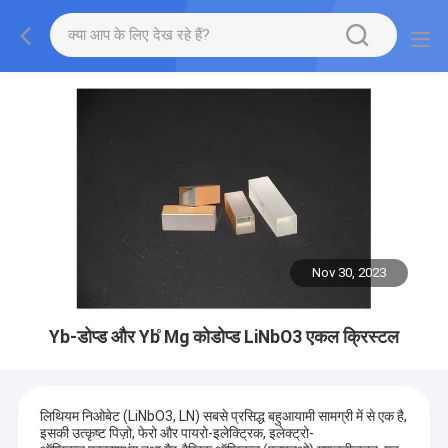
Nov 30, 2023
Yb-डोप्ड और Yb ̊Mg कोडोप्ड LiNbO3 एकल क्रिस्टल
लिथियम निओबेट (LiNbO3, LN) सबसे प्रसिद्ध बहुआयामी सामग्री में से एक है,
इसकी उत्कृष्ट पिज़ो, फेरो और पायरो-इलेक्ट्रिक, इलेक्ट्रो-